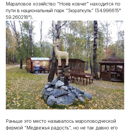
Мараловое хозяйство “Ноев ковчег” находится по
пути в национальный парк “Зюраткуль” (54.996615°
59.260218°).
Раньше это место называлось мароловодческой
фермой “Медвежья радость”, но не так давно его