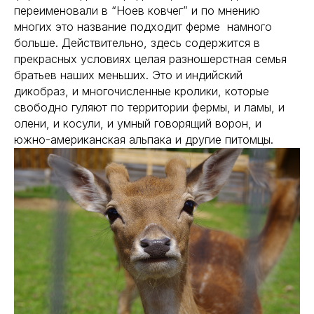
переименовали в “Ноев ковчег” и по мнению
многих это название подходит ферме намного
больше. Действительно, здесь содержится в
прекрасных условиях целая разношерстная семья
братьев наших меньших. Это и индийский
дикобраз, и многочисленные кролики, которые
свободно гуляют по территории фермы, и ламы, и
олени, и косули, и умный говорящий ворон, и
южно-американская альпака и другие питомцы.