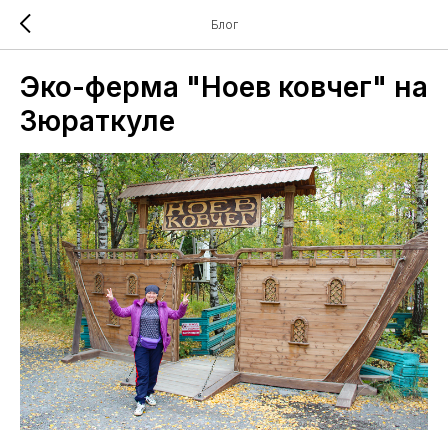
Блог
Эко-ферма "Ноев ковчег" на
Зюраткуле