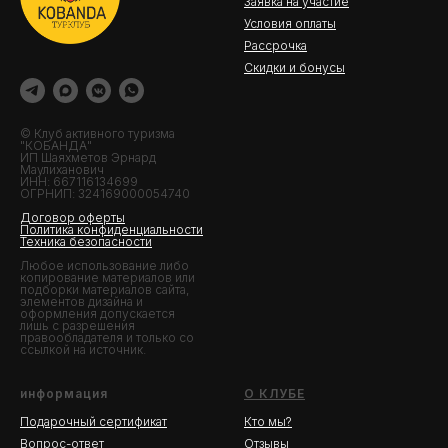
Заявка на участие
Условия оплаты
Рассрочка
Скидки и бонусы
© Клуб активного туризма
"КОБАНДА"
ИП Шаяхметов Эрнард
Маулиханович
ИНН: 667116134699
ОГРНИП: 324169000054740
Договор оферты
Политика конфиденциальности
Техника безопасности
Любое использование либо
копирование материалов или
подборки материалов сайта,
элементов дизайна и
оформления допускается
лишь с разрешения
правообладателя и только со
ссылкой на источник.
информация
О КЛУБЕ
Подарочный сертификат
Кто мы?
Вопрос-ответ
Отзывы