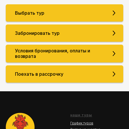
Выбрать тур
Забронировать тур
Условия бронирования, оплаты и
возврата
Поехать в рассрочку
наши туры
График туров