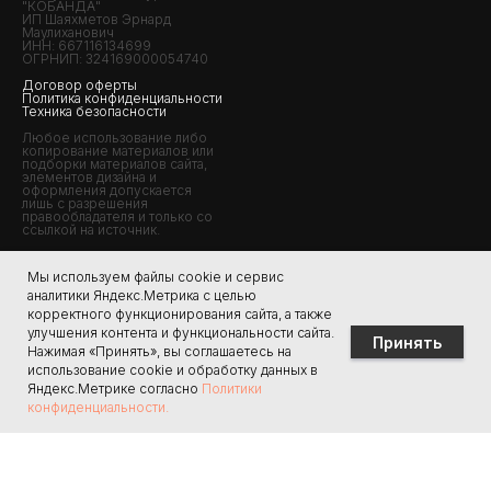
"КОБАНДА"
ИП Шаяхметов Эрнард
Маулиханович
ИНН: 667116134699
ОГРНИП: 324169000054740
Договор оферты
Политика конфиденциальности
Техника безопасности
Любое использование либо
копирование материалов или
подборки материалов сайта,
элементов дизайна и
оформления допускается
лишь с разрешения
правообладателя и только со
ссылкой на источник.
Мы используем файлы cookie и сервис
информация
О КЛУБЕ
аналитики Яндекс.Метрика с целью
Подарочный сертификат
Кто мы?
корректного функционирования сайта, а также
Вопрос-ответ
улучшения контента и функциональности сайта.
Отзывы
Принять
Нажимая «Принять», вы соглашаетесь на
Список вещей
Контакты
использование cookie и обработку данных в
Фотогалерея
Яндекс.Метрике согласно
Политики
Блогерам
конфиденциальности.