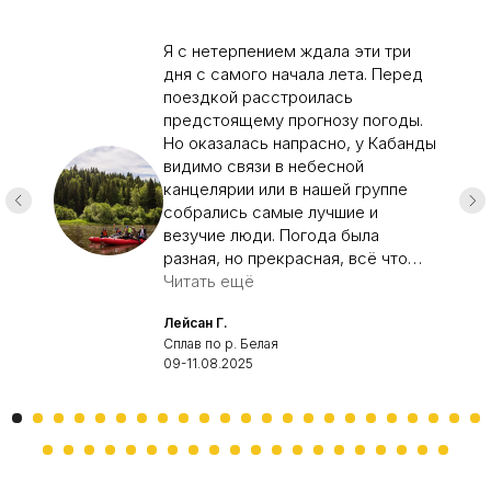
Я с нетерпением ждала эти три
дня с самого начала лета. Перед
поездкой расстроилась
предстоящему прогнозу погоды.
Но оказалась напрасно, у Кабанды
видимо связи в небесной
канцелярии или в нашей группе
собрались самые лучшие и
везучие люди. Погода была
разная, но прекрасная, всё что
было запланировано в нашем туре
Читать ещё
мы смогли осуществить: 23 км
Лейсан Г.
сплава с изумительными видами,
Сплав по р. Белая
подъём на отвесную скалу, спуск
09-11.08.2025
в узкую пещеру, походная баня,
купание в реке, игры у костра,
песни и сценки, вкуснейшая еда
на костре, экскурсия в огромную
древнюю пещеру с рисунками. И
все это благодаря слаженной