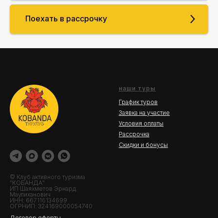
Поехать в рассрочку
наши туры
График туров
Заявка на участие
Условия оплаты
Рассрочка
Скидки и бонусы
© Клуб активного туризма
"КОБАНДА"
ИП Шаяхметов Эрнард
Маулиханович
ИНН: 667116134699
ОГРНИП: 324169000054740
Договор оферты