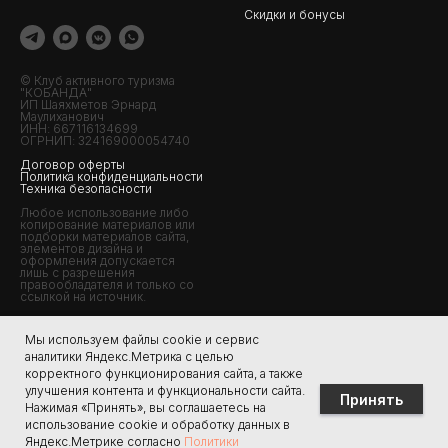
Скидки и бонусы
© Клуб активного туризма
"КОБАНДА"
ИП Шаяхметов Эрнард
Маулиханович
ИНН: 667116134699
ОГРНИП: 324169000054740
Договор оферты
Политика конфиденциальности
Техника безопасности
Любое использование либо
копирование материалов или
подборки материалов сайта,
элементов дизайна и
оформления допускается
лишь с разрешения
правообладателя и только со
ссылкой на источник.
Мы используем файлы cookie и сервис
информация
О КЛУБЕ
аналитики Яндекс.Метрика с целью
Подарочный сертификат
Кто мы?
корректного функционирования сайта, а также
улучшения контента и функциональности сайта.
Вопрос-ответ
Отзывы
Принять
Нажимая «Принять», вы соглашаетесь на
Список вещей
Контакты
использование cookie и обработку данных в
Фотогалерея
Яндекс.Метрике согласно
Политики