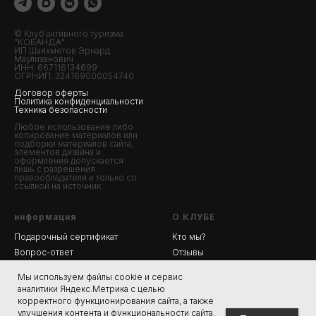
© Клуб активного туризма
"КОБАНДА"
ИП Шаяхметов Эрнард
Маулиханович
ИНН: 667116134699
ОГРНИП: 324169000054740
Договор оферты
Политика конфиденциальности
Техника безопасности
Любое использование либо
копирование материалов или
подборки материалов сайта,
элементов дизайна и
оформления допускается
лишь с разрешения
правообладателя и только со
ссылкой на источник.
информация
О КЛУБЕ
Подарочный сертификат
Кто мы?
Вопрос-ответ
Отзывы
Список вещей
Контакты
Мы используем файлы cookie и сервис
Фотогалерея
аналитики Яндекс.Метрика с целью
Блогерам
корректного функционирования сайта, а также
улучшения контента и функциональности сайта.