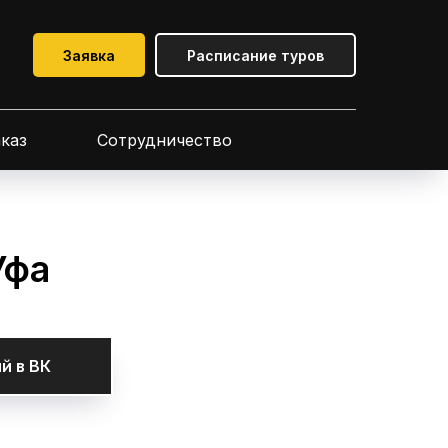
Заявка
Расписание туров
аказ
Сотрудничество
Уфа
й в ВК