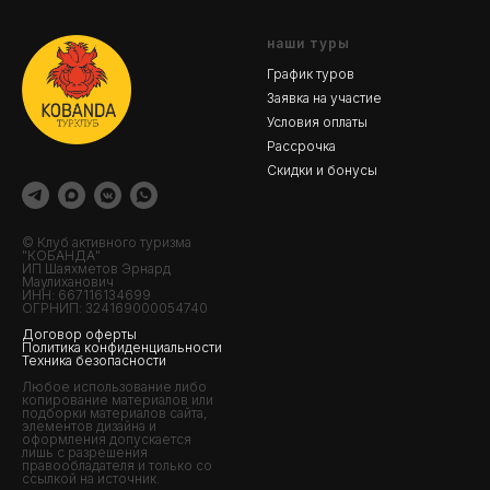
наши туры
График туров
Заявка на участие
Условия оплаты
Рассрочка
Скидки и бонусы
© Клуб активного туризма
"КОБАНДА"
ИП Шаяхметов Эрнард
Маулиханович
ИНН: 667116134699
ОГРНИП: 324169000054740
Договор оферты
Политика конфиденциальности
Техника безопасности
Любое использование либо
копирование материалов или
подборки материалов сайта,
элементов дизайна и
оформления допускается
лишь с разрешения
правообладателя и только со
ссылкой на источник.