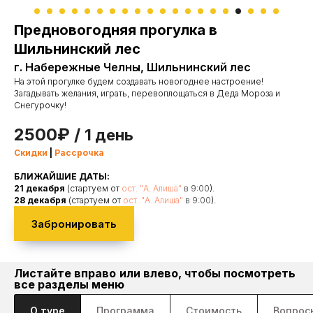
Предновогодняя прогулка в
Шильнинский лес
г. Набережные Челны, Шильнинский лес
На этой прогулке будем создавать новогоднее настроение!
Загадывать желания, играть, перевоплощаться в Деда Мороза и
Снегурочку!
2500₽
/
1 день
Скидки
|
Рассрочка
БЛИЖАЙШИЕ ДАТЫ:
21 декабря
(стартуем от
ост. "А. Алиша"
в 9:00
).
28 декабря
(стартуем от
ост. "А. Алиша"
в 9:00
).
Забронировать
Листайте вправо
или влево, чтобы посмотреть
все разделы меню
О туре
Программа
Стоимость
Вопрос