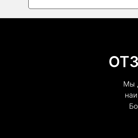
ОТ
Мы 
наи
Бо