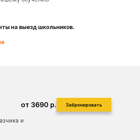
ты на выезд школьников.
ия
от 3690
р.
Забронировать
азчика и