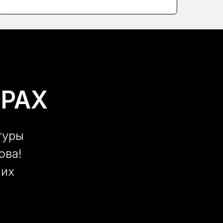
РАХ
туры
ова!
ших