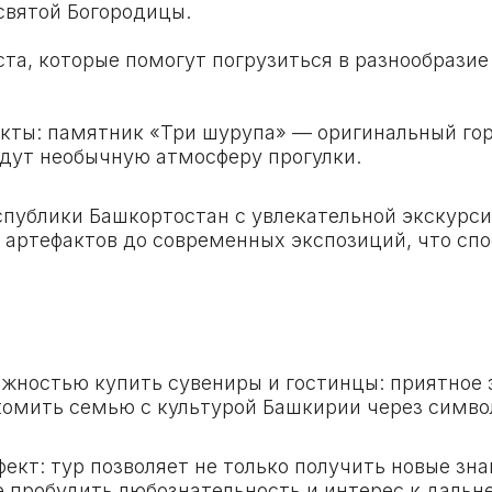
святой Богородицы.
та, которые помогут погрузиться в разнообразие 
ты: памятник «Три шурупа» — оригинальный гор
дут необычную атмосферу прогулки.
публики Башкортостан с увлекательной экскурси
 артефактов до современных экспозиций, что сп
ожностью купить сувениры и гостинцы: приятно
акомить семью с культурой Башкирии через симв
кт: тур позволяет не только получить новые зна
же пробудить любознательность и интерес к дал