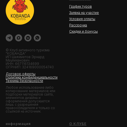
График туров
Заявка на участие
Условия оплаты
Рассрочка
Скидки и бонусы
© Клуб активного туризма
"КОБАНДА"
ИП Шаяхметов Эрнард
Маулиханович
ИНН: 667116134699
ОГРНИП: 324169000054740
Договор оферты
Политика конфиденциальности
Техника безопасности
Любое использование либо
копирование материалов или
подборки материалов сайта,
элементов дизайна и
оформления допускается
лишь с разрешения
правообладателя и только со
ссылкой на источник.
информация
О КЛУБЕ