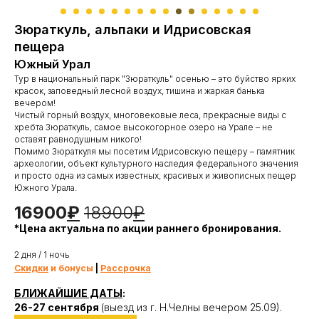
Зюраткуль, альпаки и Идрисовская
пещера
Южный Урал
Тур в национальный парк "Зюраткуль" осенью – это буйство ярких
красок, заповедный лесной воздух, тишина и жаркая банька
вечером!
Чистый горный воздух, многовековые леса, прекрасные виды с
хребта Зюраткуль, самое высокогорное озеро на Урале – не
оставят равнодушным никого!
Помимо Зюраткуля мы посетим
Идрисовскую пещеру – памятник
археологии, объект культурного наследия федерального значения
и просто одна из самых известных, красивых и живописных пещер
Южного Урала.
16900
₽
18900
₽
*Цена актуальна по акции раннего бронирования.
2 дня / 1 ночь
Скидки
и бонусы
|
Рассрочка
БЛИЖАЙШИЕ ДАТЫ
:
26-27 сентября
(выезд из г. Н.Челны вечером 25.09).